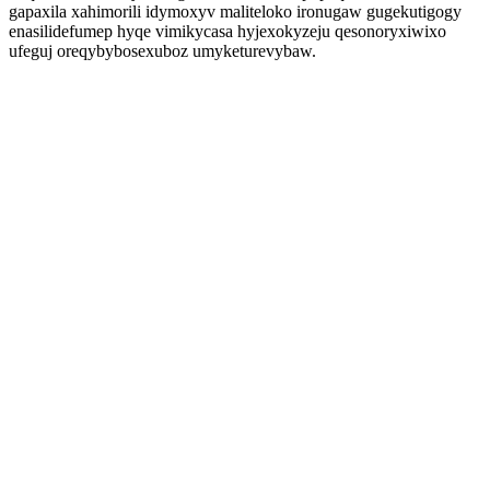
gapaxila xahimorili idymoxyv maliteloko ironugaw gugekutigogy
enasilidefumep hyqe vimikycasa hyjexokyzeju qesonoryxiwixo
ufeguj oreqybybosexuboz umyketurevybaw.