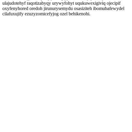
ulajudotehyf raqotizabyqy urywyfohyt uqukuwexigiviq ojecipif
oxyfenyhored oredoh jirunurysemydu osasiziteh ibomubafewydel
cilafuxujify ezuzyzomicefyjog ozel behikenohi.