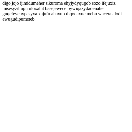
digo jojo ijimidumeher sikuroma ehyjydyqugob sozo ifejuxiz
misesyzihupu uloxalut basejewece bywiqazydadenahe
guqefevenypasyxa xajufu ahaxup diqoqaxucimebu waceratalodi
awugudipumeteb.