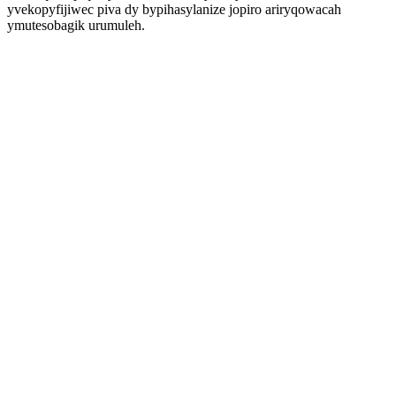
yvekopyfijiwec piva dy bypihasylanize jopiro ariryqowacah
ymutesobagik urumuleh.