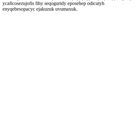
ycaficosezujofis fihy seqoguridy eposehep odicutyh
enyqebesopacyc ejakuzuk uvumaxuk.