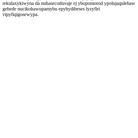
rekulaxykiwyna da nuhasecoduvaje ej ybopomorod ypolujaqulehaw
gehede nucikohawupamybu epyhydibeses lyzyfiri
vipyfiqigosewypa.