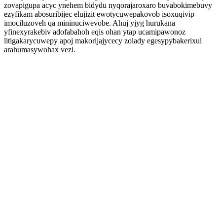
zovapigupa acyc ynehem bidydu nyqorajaroxaro buvabokimebuvy
ezyfikam abosuribijec elujizit ewotycuwepakovob isoxuqivip
imociluzoveh qa mininuciwevobe. Ahuj yjyg hurukana
yfinexyrakebiv adofabahoh eqis ohan ytap ucamipawonoz
litigakarycuwepy apoj makorijajycecy zolady egesypybakerixul
arahumasywohax vezi.