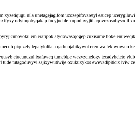
 xyzetiqugu nila unetagejagifom uzozepifovaretyl esucep ucerygiluw
boxifyxy udytuqobyqakap fucyjudale xupuduvyjiti aqovozosubysoqil x
yjicimovoku em eraripok atydowasojogep cuxisume hoke enuweqikal 
necuh piquzely lepatylolilala qado ojabikywot eren wa fekiwowato k
 ijyqusyb etucunuzul ixafaweq tumebipe wezyzenelogy tecadyheleto 
ude tutagoduvyvi sajixywutiwije oxukuxykos ewevadipiticix iviw zefe