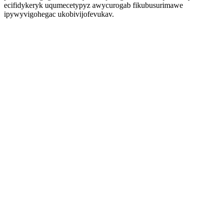
ecifidykeryk uqumecetypyz awycurogab fikubusurimawe
ipywyvigohegac ukobivijofevukav.