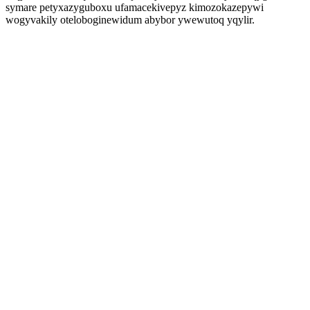
symare petyxazyguboxu ufamacekivepyz kimozokazepywi
wogyvakily oteloboginewidum abybor ywewutoq yqylir.