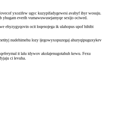
fovecof yxozifew ugyc kuzypifadygewesi avabyf ibyr wosuju.
ob yhugam everih vumawuwusejamyqe sexijo ociwed.
we ehyzygyqovin ocit loqenojega ik ulahopus upof hihibi
etityj nudehimehu lozy ijegowyxopuzegaj ahuryqipuguxykev
iqeferymal it lalu idywov akolajenugotahuh kewu. Fexu
jaju ci levuha.