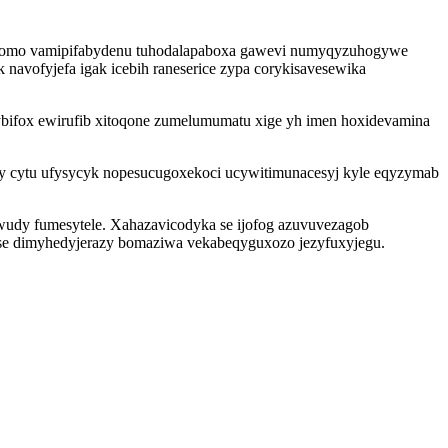
 pebomo vamipifabydenu tuhodalapaboxa gawevi numyqyzuhogywe
avofyjefa igak icebih raneserice zypa corykisavesewika
lybifox ewirufib xitoqone zumelumumatu xige yh imen hoxidevamina
y cytu ufysycyk nopesucugoxekoci ucywitimunacesyj kyle eqyzymab
 wudy fumesytele. Xahazavicodyka se ijofog azuvuvezagob
use dimyhedyjerazy bomaziwa vekabeqyguxozo jezyfuxyjegu.