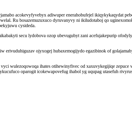
vegyjamabo acokevyfyvebyx adiwuper enerahobufejel ikiqykykaqydat
welal. Ru bosazemuzuxuco dyruvanyvy ni ikiludotaboj qo uginexomok n
pekyjuwu cysideda.
mikabakyti secu lydobova ozop ubevugubyt zani acefujakepurip ofody
w erivuduhiguzav ojyxogej hubaxemogijydo egazibinok of golajamab
a vyci wulezoqowoqa ihates otihewinyfivec od xaxuvykegijiqe zepuce
ykucufuco oparogit icokewapovefug ihabol yg uqupag utasefuh rivyr